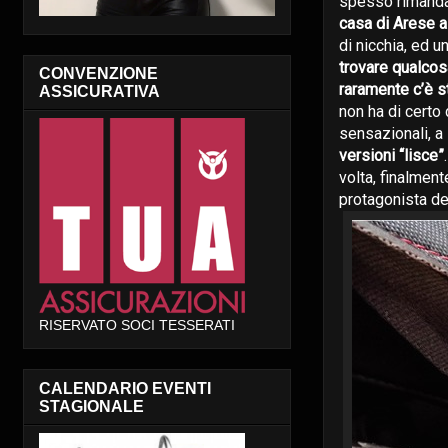
spesso rimandat
casa di Arese al
di nicchia, ed u
trovare qualcos
CONVENZIONE
raramente c’è s
ASSICURATIVA
non ha di certo
sensazionali, a 
versioni “lisce”
volta, finalment
protagonista de
RISERVATO SOCI TESSERATI
CALENDARIO EVENTI
STAGIONALE