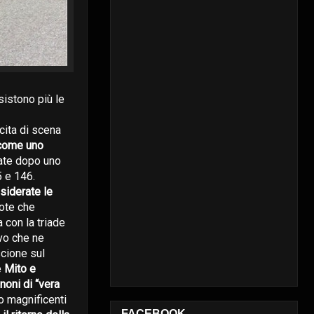
esistono più le
scita di scena
 come uno
vate dopo uno
5 e 146.
siderate le
uote che
 con la triade
vo che ne
scione sul
e
Mito e
noni di “vera
cio magnificenti
FACEBOOK