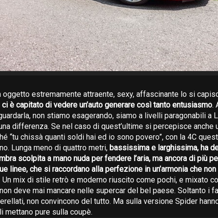
n oggetto estremamente attraente, sexy, affascinante lo si capis
ci è capitato di vedere un’auto generare così tanto entusiasmo
.
 guardarla, non stiamo esagerando, siamo a livelli paragonabili a
una differenza. Se nel caso di quest’ultime si percepisce anche un
hé “tu chissà quanti soldi hai ed io sono povero”, con la 4C que
no. Lunga meno di quattro metri,
bassissima e larghissima, ha de
bra scolpita a mano nuda per fendere l’aria, ma ancora di più per
ue linee, che si raccordano alla perfezione in un’armonia che non
. Un mix di stile retrò e moderno riuscito come pochi, e mixato c
e non deve mai mancare nelle supercar del bel paese. Soltanto i far
erellati, non convincono del tutto. Ma sulla versione Spider hann
li mettano pure sulla coupè.