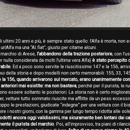
egli ultimi 20 anni e più, è sempre stato quello: l’Alfa è morta, non 
un’Alfa ma una “Al..fiat”, giusto per citarne alcuni.
l marchio di Arese,
l’abbandono della trazione posteriore
, con l’u
r nulla considerata da molti l’ultima vera Alfa)
è stato percepito
abile
. Ed a poco sono servite le riuscitissime 147 e la 156, arri
 bui della storia e dopo modelli non certo memorabili: 155, 33, 14
e la 156, quando arrivarono sul mercato, erano unanimemente con
i anteriori mai esistite: ma non bastava
, perché per il purista, le r
no essere soltanto le posteriori. La storia non è certo migliorata
r, vetture tutto sommato riuscite ma afflitte da un peso eccessi
oppo le prestazioni, giudicate “indegne” per una vettura con il bi
nire i nostri giorni, con la gamma per lungo tempo ridotta alle sol
rodotti ancora oggi validissimi, ma sicuramente ben lontani dai ca
mente il purista del marchio
. Poi, all’improvviso, tra piani di rilan