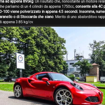
erma ad appena 895kg
. Un risultato che, nonostante un motore rel
 che parliamo di un 4 cilindri da appena 1750cc,
consente alla 4C 
o 0-100 viene polverizzato in appena 4.5 secondi. Insomma, numer
Maranello o di Stoccarda che siano
. Merito di uno sbalorditivo rap
i appena 3.85 kg/cv.