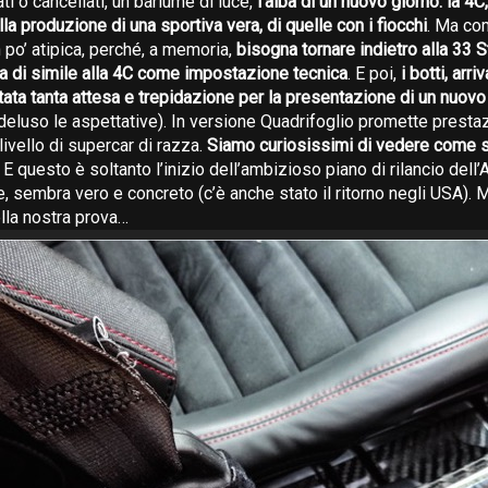
i o cancellati, un barlume di luce,
l’alba di un nuovo giorno: la 4C, 
la produzione di una sportiva vera, di quelle con i fiocchi
. Ma co
n po’ atipica, perché, a memoria,
bisogna tornare indietro alla 33 S
a di simile alla 4C come impostazione tecnica
. E poi,
i botti, arri
tata tanta attesa e trepidazione per la presentazione di un nuov
 deluso le aspettative). In versione Quadrifoglio promette presta
livello di supercar di razza.
Siamo curiosissimi di vedere come s
. E questo è soltanto l’inizio dell’ambizioso piano di rilancio dell’
e, sembra vero e concreto (c’è anche stato il ritorno negli USA). 
lla nostra prova…