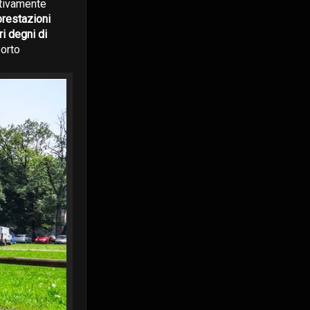
ativamente
prestazioni
i degni di
porto