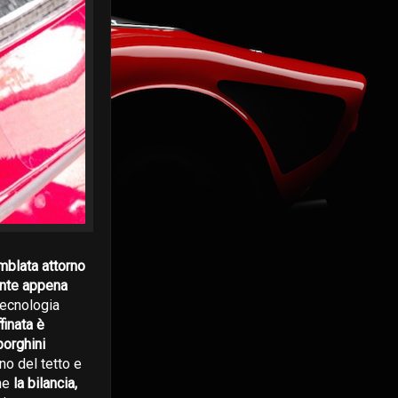
mblata attorno
sante appena
 tecnologia
finata è
borghini
ino del tetto e
che
la bilancia,