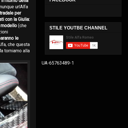
il ritorno della
munque un’Alfa
tradale per
vati con la Giulia:
o modello
(che
STILE YOUTBE CHANNEL
zioni
aranno le
Alfa, che questa
Ma torniamo alla
UA-65763489-1