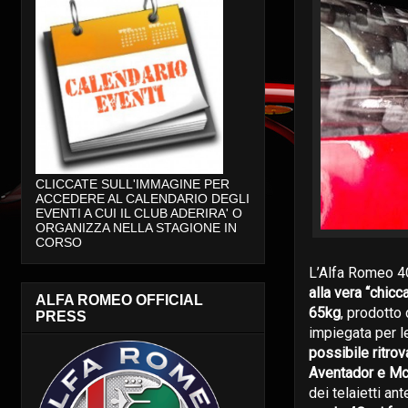
CLICCATE SULL'IMMAGINE PER
ACCEDERE AL CALENDARIO DEGLI
EVENTI A CUI IL CLUB ADERIRA' O
ORGANIZZA NELLA STAGIONE IN
CORSO
L’Alfa Romeo 4
alla vera “chicc
ALFA ROMEO OFFICIAL
65kg
, prodotto 
PRESS
impiegata per le
possibile ritrov
Aventador e M
dei telaietti an