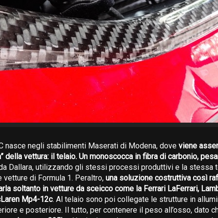
C nasce negli stabilimenti Maserati di Modena, dove
viene asse
a” della vettura: il telaio. Un monoscocca in fibra di carbonio, pe
da Dallara, utilizzando gli stessi processi produttivi e la stessa
 vetture di Formula 1. Peraltro,
una soluzione costruttiva così raf
arla soltanto in vetture da sceicco come la Ferrari LaFerrari, Lam
cLaren Mp4-12c
. Al telaio sono poi collegate le strutture in allum
teriore e posteriore. Il tutto, per contenere il peso all’osso, dato 