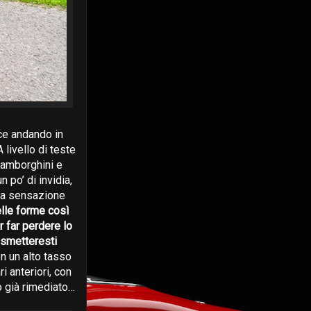
ce andando in
 A livello di teste
 Lamborghini e
 po’ di invidia,
sta sensazione
lle forme così
 far perdere lo
 smetteresti
on un alto tasso
i anteriori, con
o già rimediato…