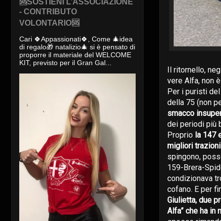
🆘SOSTIENI L’ASSOCIAZIONE
- CONTRIBUTO
VOLONTARIO🆘
Cari 🍀Appassionati🍀, Come 🎄idea
di regalo🎁 natalizio🎄 si è pensato di
proporre il materiale del WELCOME
KIT, previsto per il Gran Gal...
Il ritornello, n
vere Alfa, non è 
Per i puristi de
della 75 (non pe
smacco insuper
dei periodi più
Proprio
la 147 
migliori trazion
spingono, posso
159-Brera-Spide
condizionava tr
cofano. E per fi
Giulietta, due p
Alfa” che ha in 