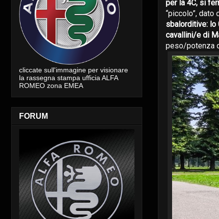
per la 4C, si f
“piccolo”, dato
sbalorditive: l
cavallini/e di 
peso/potenza d
cliccate sull'immagine per visionare
la rassegna stampa ufficia ALFA
ROMEO zona EMEA
FORUM